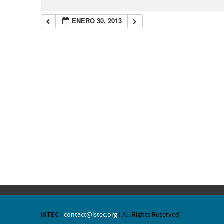
ENERO 30, 2013
ISTEC
I
contact@istec.org
I All Rights Reserved