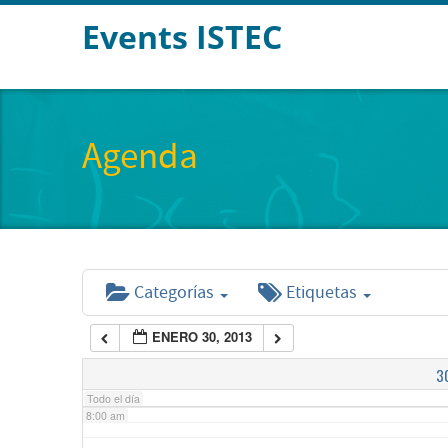
Events ISTEC
2:00 am
3:00 am
Agenda
4:00 am
5:00 am
Categorías
Etiquetas
6:00 am
ENERO 30, 2013
7:00 am
3
Todo el día
8:00 am