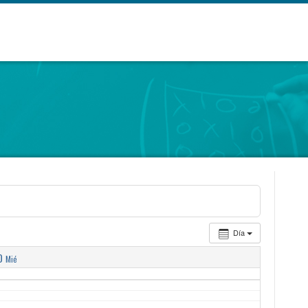
Día
0
Mié