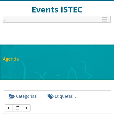
12:00 am
Events ISTEC
...
1:00 am
2:00 am
3:00 am
Agenda
4:00 am
5:00 am
Categorías
Etiquetas
6:00 am
7:00 am