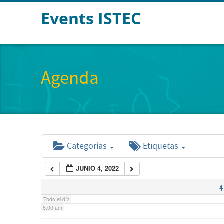
Events ISTEC
2:00 am
3:00 am
Agenda
4:00 am
5:00 am
Categorías
Etiquetas
6:00 am
JUNIO 4, 2022
7:00 am
4
Todo el día
8:00 am