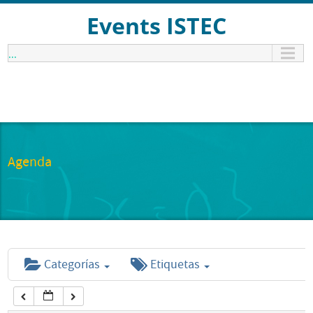
12:00 am
Events ISTEC
...
1:00 am
2:00 am
3:00 am
Agenda
4:00 am
5:00 am
Categorías
Etiquetas
6:00 am
7:00 am