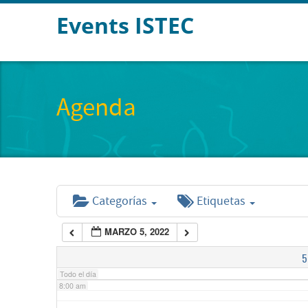
Events ISTEC
2:00 am
3:00 am
Agenda
4:00 am
5:00 am
Categorías
Etiquetas
6:00 am
MARZO 5, 2022
7:00 am
5
Todo el día
8:00 am