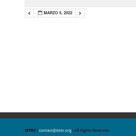
MARZO 5, 2022
ISTEC
I
contact@istec.org
I All Rights Reserved