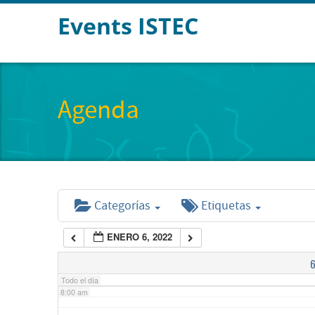
Events ISTEC
2:00 am
3:00 am
Agenda
4:00 am
5:00 am
Categorías
Etiquetas
6:00 am
ENERO 6, 2022
7:00 am
Todo el día
8:00 am