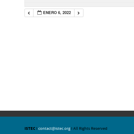
ENERO 6, 2022
ISTEC
I
contact@istec.org
I All Rights Reserved