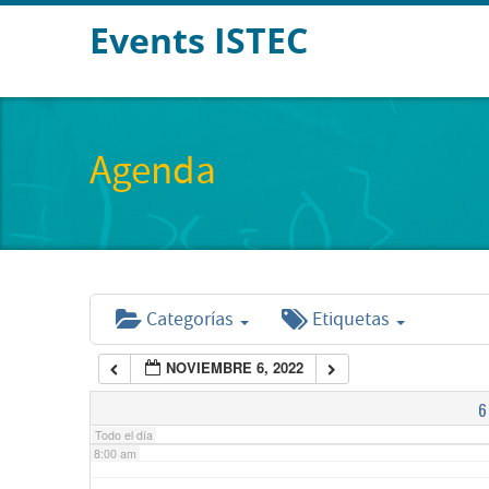
Events ISTEC
2:00 am
3:00 am
Agenda
4:00 am
5:00 am
Categorías
Etiquetas
6:00 am
NOVIEMBRE 6, 2022
7:00 am
6
Todo el día
8:00 am