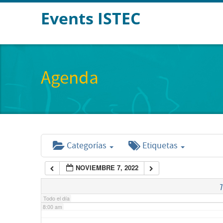
Events ISTEC
2:00 am
3:00 am
Agenda
4:00 am
5:00 am
Categorías
Etiquetas
6:00 am
NOVIEMBRE 7, 2022
7:00 am
7
Todo el día
8:00 am