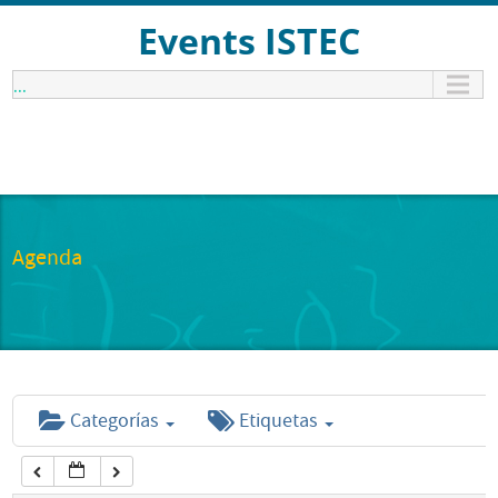
12:00 am
Events ISTEC
...
1:00 am
2:00 am
3:00 am
Agenda
4:00 am
5:00 am
Categorías
Etiquetas
6:00 am
7:00 am