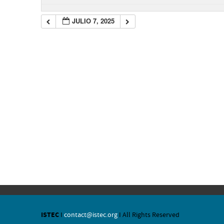
JULIO 7, 2025
ISTEC
I
contact@istec.org
I All Rights Reserved