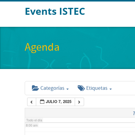
Events ISTEC
2:00 am
3:00 am
Agenda
4:00 am
5:00 am
Categorías
Etiquetas
6:00 am
JULIO 7, 2025
7:00 am
7
Todo el día
8:00 am