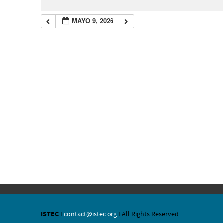
MAYO 9, 2026
ISTEC
I
contact@istec.org
I All Rights Reserved