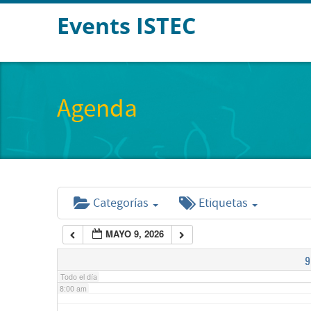
Events ISTEC
2:00 am
3:00 am
Agenda
4:00 am
5:00 am
Categorías
Etiquetas
6:00 am
MAYO 9, 2026
7:00 am
9
Todo el día
8:00 am