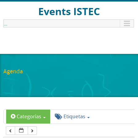
12:00 am
Events ISTEC
...
1:00 am
2:00 am
3:00 am
Agenda
4:00 am
5:00 am
Categorías
Etiquetas
6:00 am
7:00 am