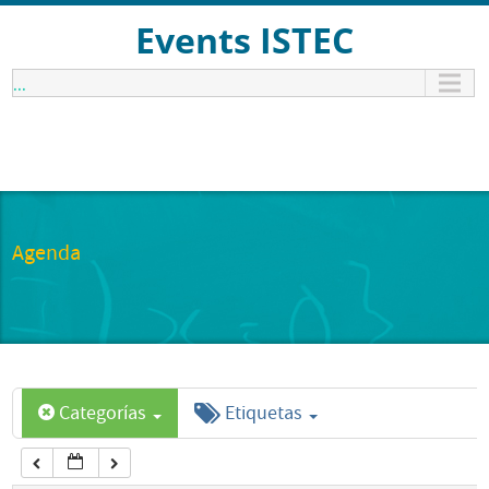
12:00 am
Events ISTEC
...
1:00 am
2:00 am
3:00 am
Agenda
4:00 am
5:00 am
Categorías
Etiquetas
6:00 am
7:00 am