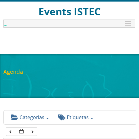
12:00 am
Events ISTEC
...
1:00 am
2:00 am
3:00 am
Agenda
4:00 am
5:00 am
Categorías
Etiquetas
6:00 am
7:00 am