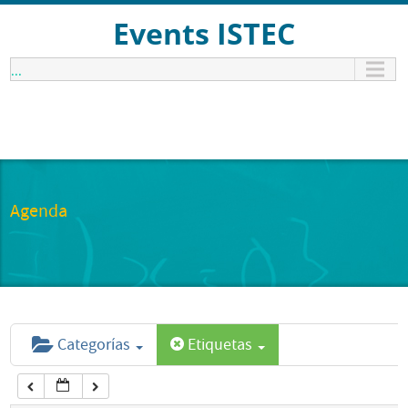
12:00 am
Events ISTEC
...
1:00 am
2:00 am
3:00 am
Agenda
4:00 am
5:00 am
Categorías
Etiquetas
6:00 am
7:00 am