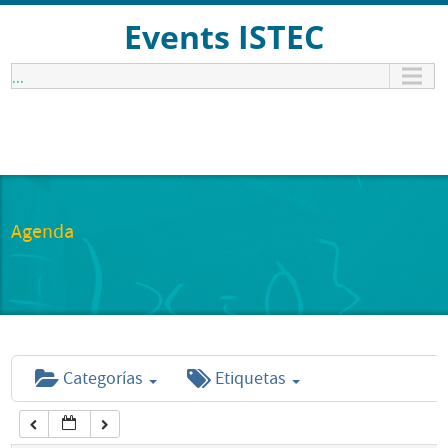
12:00 am
Events ISTEC
...
1:00 am
2:00 am
3:00 am
Agenda
4:00 am
5:00 am
Categorías
Etiquetas
6:00 am
7:00 am