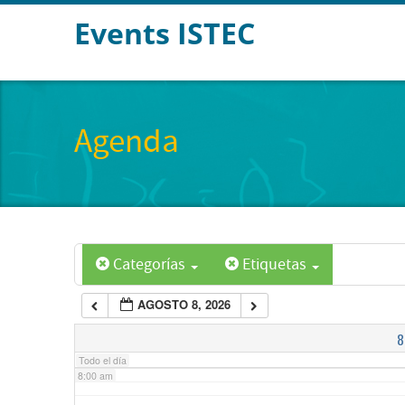
Events ISTEC
2:00 am
3:00 am
Agenda
4:00 am
5:00 am
Categorías
Etiquetas
6:00 am
AGOSTO 8, 2026
7:00 am
8
Todo el día
8:00 am