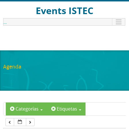
12:00 am
Events ISTEC
...
1:00 am
2:00 am
3:00 am
Agenda
4:00 am
5:00 am
Categorías
Etiquetas
6:00 am
7:00 am