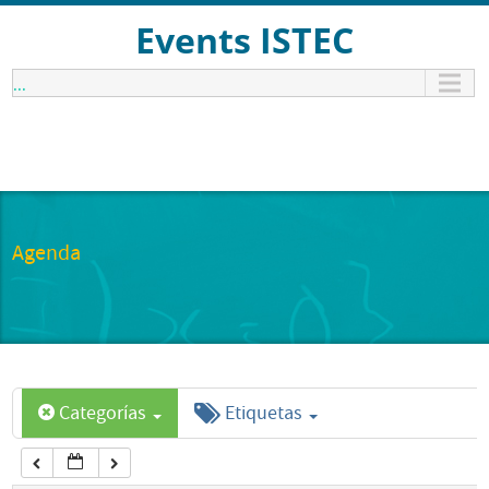
12:00 am
Events ISTEC
...
1:00 am
2:00 am
3:00 am
Agenda
4:00 am
5:00 am
Categorías
Etiquetas
6:00 am
7:00 am