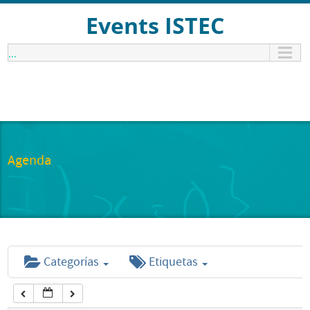
12:00 am
Events ISTEC
...
1:00 am
2:00 am
3:00 am
Agenda
4:00 am
5:00 am
Categorías
Etiquetas
6:00 am
7:00 am