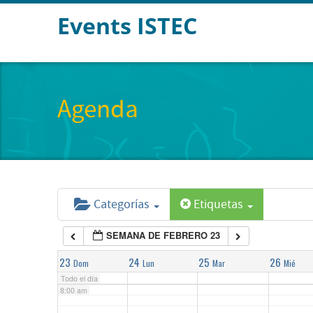
Events ISTEC
2:00 am
3:00 am
Agenda
4:00 am
5:00 am
Categorías
Etiquetas
6:00 am
SEMANA DE FEBRERO 23
7:00 am
23
24
25
26
Dom
Lun
Mar
Mié
Todo el día
8:00 am