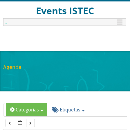
12:00 am
Events ISTEC
...
1:00 am
2:00 am
3:00 am
Agenda
4:00 am
5:00 am
Categorías
Etiquetas
6:00 am
7:00 am