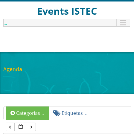
12:00 am
Events ISTEC
...
1:00 am
2:00 am
3:00 am
Agenda
4:00 am
5:00 am
Categorías
Etiquetas
6:00 am
7:00 am