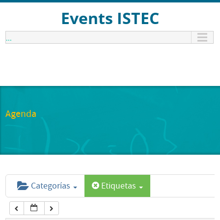
12:00 am
Events ISTEC
...
1:00 am
2:00 am
3:00 am
Agenda
4:00 am
5:00 am
Categorías
Etiquetas
6:00 am
7:00 am