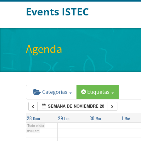
Events ISTEC
2:00 am
3:00 am
Agenda
4:00 am
5:00 am
Categorías
Etiquetas
6:00 am
SEMANA DE NOVIEMBRE 28
7:00 am
28
29
30
1
Dom
Lun
Mar
Mié
Todo el día
8:00 am