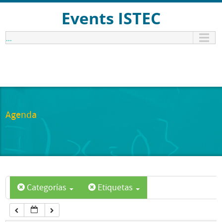
12:00 am
Events ISTEC
...
1:00 am
2:00 am
3:00 am
Agenda
4:00 am
5:00 am
Categorías
Etiquetas
6:00 am
7:00 am