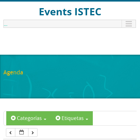
12:00 am
Events ISTEC
...
1:00 am
2:00 am
3:00 am
Agenda
4:00 am
5:00 am
Categorías
Etiquetas
6:00 am
7:00 am