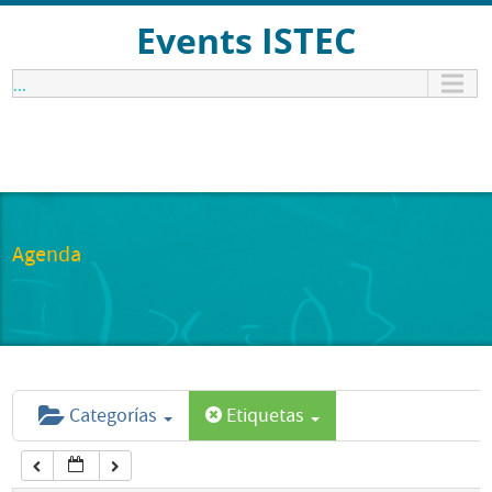
12:00 am
Events ISTEC
...
1:00 am
2:00 am
3:00 am
Agenda
4:00 am
5:00 am
Categorías
Etiquetas
6:00 am
7:00 am