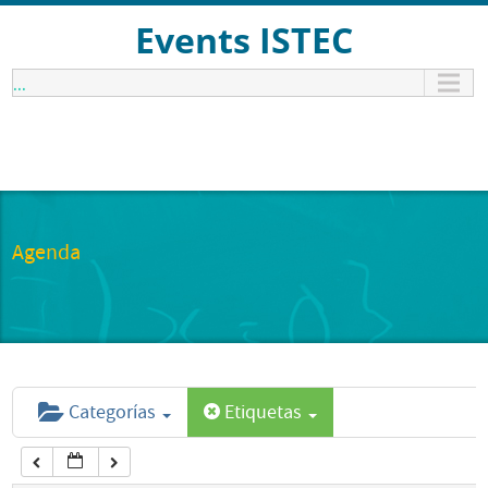
12:00 am
Events ISTEC
...
1:00 am
2:00 am
3:00 am
Agenda
4:00 am
5:00 am
Categorías
Etiquetas
6:00 am
7:00 am