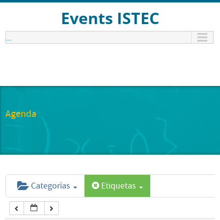
12:00 am
Events ISTEC
...
1:00 am
2:00 am
3:00 am
Agenda
4:00 am
5:00 am
Categorías
Etiquetas
6:00 am
7:00 am