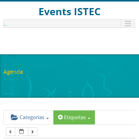
12:00 am
Events ISTEC
...
1:00 am
2:00 am
3:00 am
Agenda
4:00 am
5:00 am
Categorías
Etiquetas
6:00 am
7:00 am