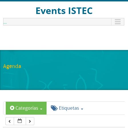
12:00 am
Events ISTEC
...
1:00 am
2:00 am
3:00 am
Agenda
4:00 am
5:00 am
Categorías
Etiquetas
6:00 am
7:00 am