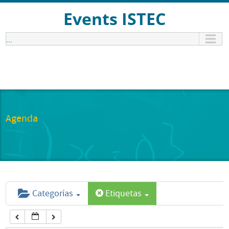
12:00 am
Events ISTEC
...
1:00 am
2:00 am
3:00 am
Agenda
4:00 am
5:00 am
Categorías
Etiquetas
6:00 am
7:00 am