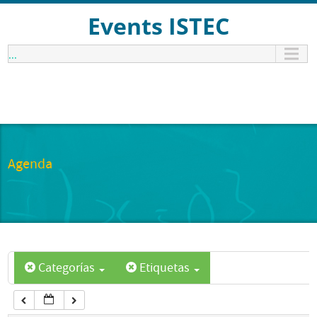
12:00 am
Events ISTEC
...
1:00 am
2:00 am
3:00 am
Agenda
4:00 am
5:00 am
Categorías
Etiquetas
6:00 am
7:00 am