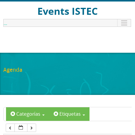
12:00 am
Events ISTEC
...
1:00 am
2:00 am
3:00 am
Agenda
4:00 am
5:00 am
Categorías
Etiquetas
6:00 am
7:00 am