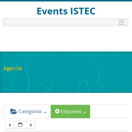
12:00 am
Events ISTEC
...
1:00 am
2:00 am
3:00 am
Agenda
4:00 am
5:00 am
Categorías
Etiquetas
6:00 am
7:00 am