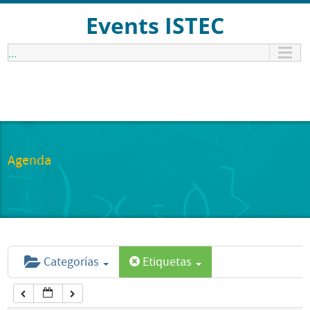
12:00 am
Events ISTEC
...
1:00 am
2:00 am
3:00 am
Agenda
4:00 am
5:00 am
Categorías
Etiquetas
6:00 am
7:00 am