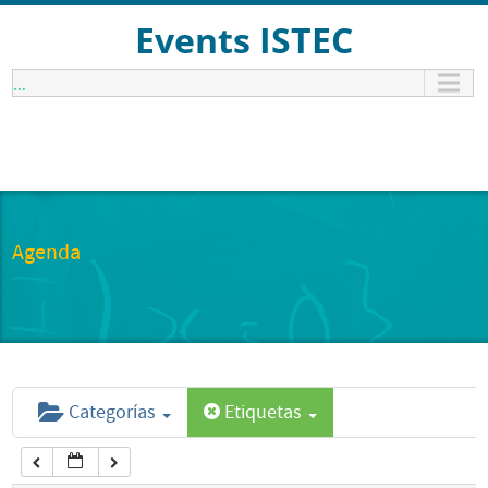
12:00 am
Events ISTEC
...
1:00 am
2:00 am
3:00 am
Agenda
4:00 am
5:00 am
Categorías
Etiquetas
6:00 am
7:00 am