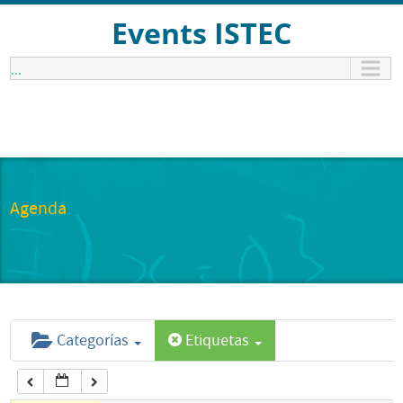
12:00 am
Events ISTEC
...
1:00 am
2:00 am
3:00 am
Agenda
4:00 am
5:00 am
Categorías
Etiquetas
6:00 am
7:00 am