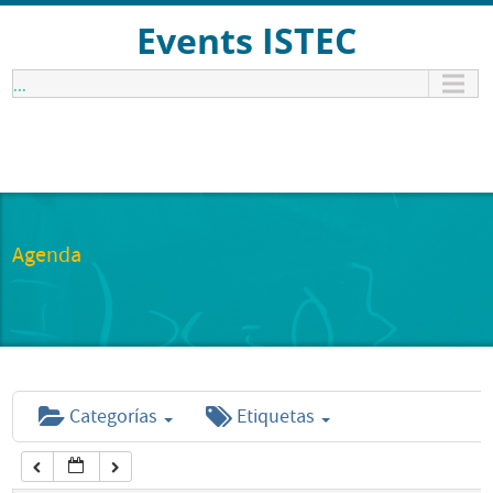
12:00 am
Events ISTEC
...
1:00 am
2:00 am
3:00 am
Agenda
4:00 am
5:00 am
Categorías
Etiquetas
6:00 am
7:00 am