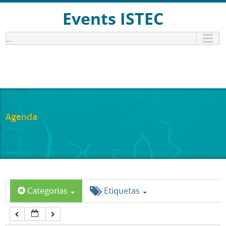
12:00 am
Events ISTEC
...
1:00 am
2:00 am
3:00 am
Agenda
4:00 am
5:00 am
Categorías
Etiquetas
6:00 am
7:00 am