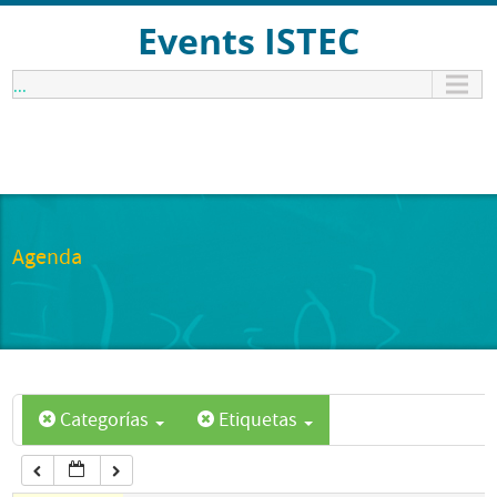
12:00 am
Events ISTEC
...
1:00 am
2:00 am
3:00 am
Agenda
4:00 am
5:00 am
Categorías
Etiquetas
6:00 am
7:00 am