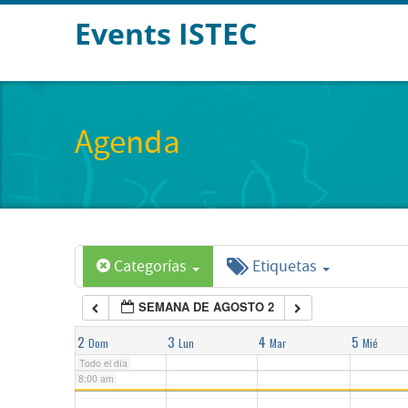
Events ISTEC
2:00 am
3:00 am
Agenda
4:00 am
5:00 am
Categorías
Etiquetas
6:00 am
SEMANA DE AGOSTO 2
7:00 am
2
3
4
5
Dom
Lun
Mar
Mié
Todo el día
8:00 am