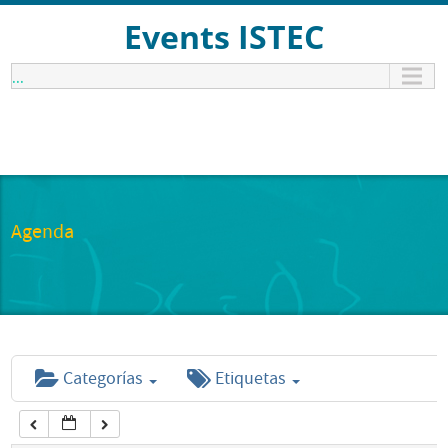
12:00 am
Events ISTEC
...
1:00 am
2:00 am
3:00 am
Agenda
4:00 am
5:00 am
Categorías
Etiquetas
6:00 am
7:00 am