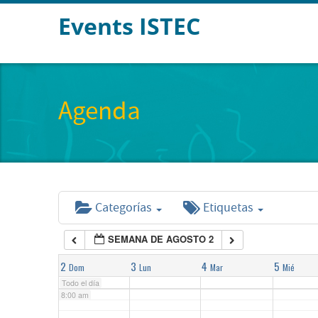
Events ISTEC
2:00 am
3:00 am
Agenda
4:00 am
5:00 am
Categorías
Etiquetas
6:00 am
SEMANA DE AGOSTO 2
7:00 am
2
3
4
5
Dom
Lun
Mar
Mié
Todo el día
8:00 am