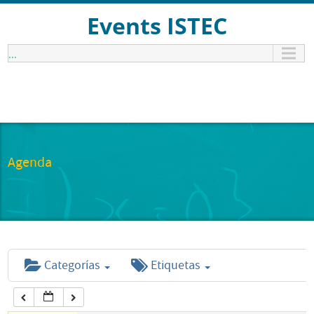
12:00 am
Events ISTEC
...
1:00 am
2:00 am
3:00 am
Agenda
4:00 am
5:00 am
Categorías
Etiquetas
6:00 am
7:00 am