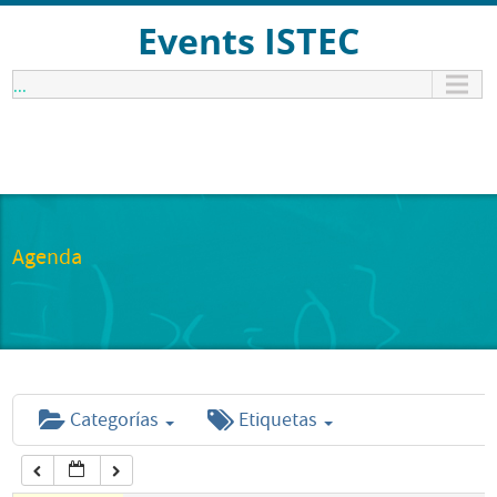
12:00 am
Events ISTEC
...
1:00 am
2:00 am
3:00 am
Agenda
4:00 am
5:00 am
Categorías
Etiquetas
6:00 am
7:00 am