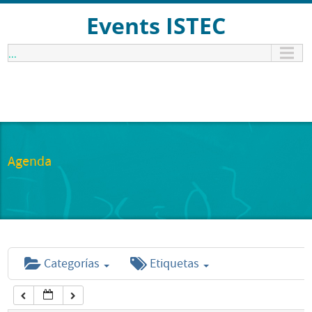
12:00 am
Events ISTEC
...
1:00 am
2:00 am
3:00 am
Agenda
4:00 am
5:00 am
Categorías
Etiquetas
6:00 am
7:00 am