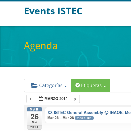
Events ISTEC
Agenda
Categorías
Etiquetas
MARZO 2014
MAR
XX ISTEC General Assembly
@ INAOE, Me
26
Mar 26 – Mar 28
todo el día
Mié
2014