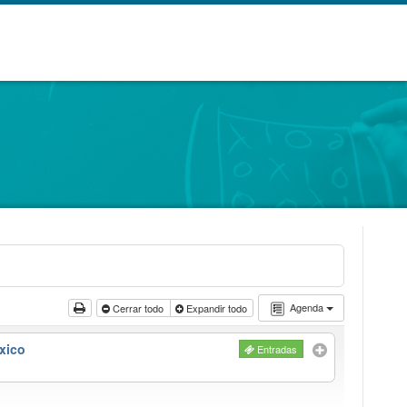
Agenda
Cerrar todo
Expandir todo
xico
Entradas