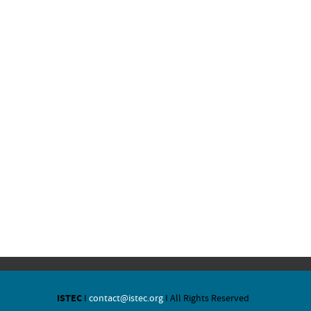
ISTEC
I
contact@istec.org
I All Rights Reserved