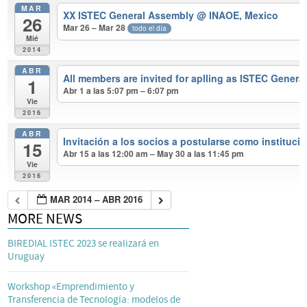
MAR
XX ISTEC General Assembly
@ INAOE, Mexico
26
Mar 26 – Mar 28
todo el día
Mié
2014
ABR
All members are invited for aplling as ISTEC Genera
1
Abr 1 a las 5:07 pm – 6:07 pm
Vie
2016
ABR
Invitación a los socios a postularse como instituc
15
Abr 15 a las 12:00 am – May 30 a las 11:45 pm
Vie
2016
MAR 2014 – ABR 2016
MORE NEWS
BIREDIAL ISTEC 2023 se realizará en
Uruguay
Workshop «Emprendimiento y
Transferencia de Tecnología: modelos de